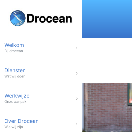
Welkom
Bij drocean
Diensten
Wat wij doen
Werkwijze
Onze aanpak
Over Drocean
Wie wij zijn