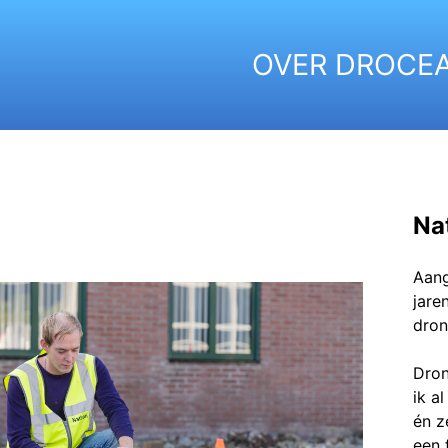
OVER DROCE
Na
Aang
jare
dron
Dron
ik a
én z
een 