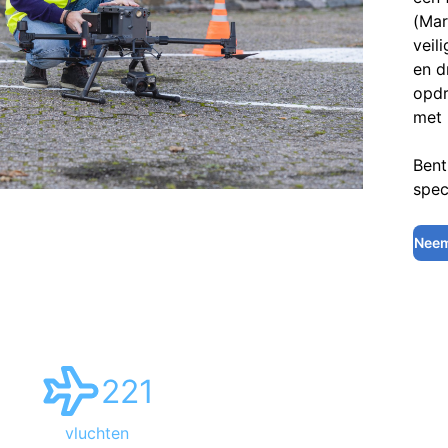
(Mar
veil
en d
opdr
met 
Bent
spec
Neem
221
vluchten